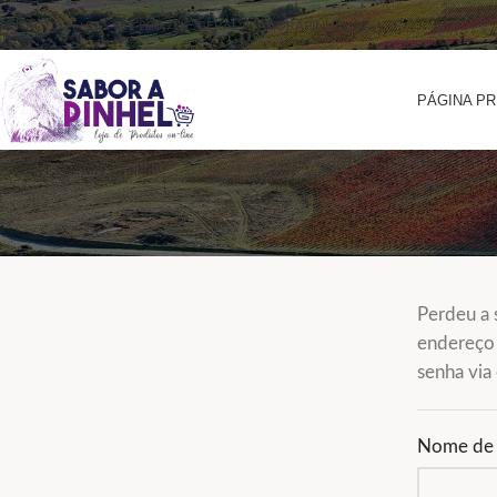
ONTACTOS
+351 961 296 796
GERAL@SABORAPINHEL.PT
PÁGINA PR
Perdeu a 
endereço 
senha via 
Nome de u