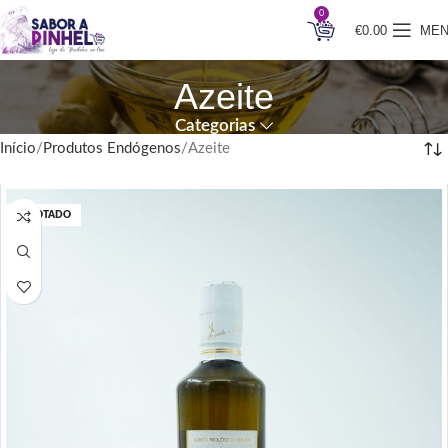
0
€
0.00
ME
Azeite
Categorias
Início
Produtos Endógenos
Azeite
ESGOTADO