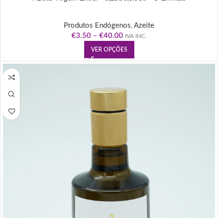
Produtos Endógenos
,
Azeite
€
3.50
–
€
40.00
IVA INC.
VER OPÇÕES