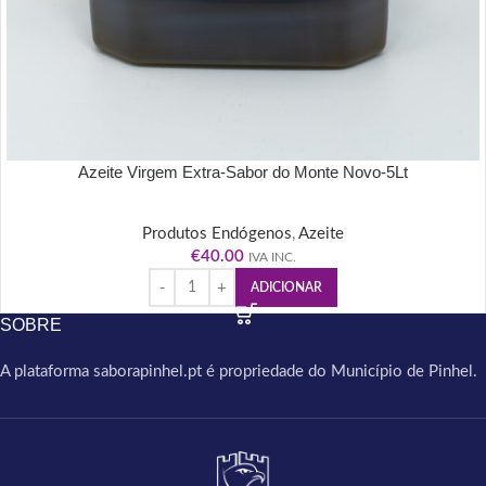
Azeite Virgem Extra-Sabor do Monte Novo-5Lt
Produtos Endógenos
,
Azeite
€
40.00
IVA INC.
ADICIONAR
SOBRE
A plataforma saborapinhel.pt é propriedade do Município de Pinhel.