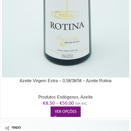
Azeite Virgem Extra – 0,5lt/3lt/5lt – Azeite Rotina
Produtos Endógenos
,
Azeite
€
8.50
–
€
50.00
IVA INC.
VER OPÇÕES
ESGOTADO