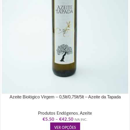
Azeite Biológico Virgem – 0,5lt/0,75lt/5lt – Azeite da Tapada
Produtos Endógenos
,
Azeite
€
5.50
–
€
42.50
IVA INC.
VER OPÇÕES