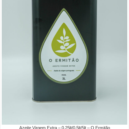
Azeite Virgem Extra – 0,25lt/0,5lt/5lt – O Ermitão