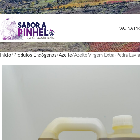
ONTACTOS
+351 961 296 796
GERAL@SABORAPINHEL.PT
PÁGINA PR
Início
Produtos Endógenos
Azeite
Azeite Virgem Extra-Pedra Lavr