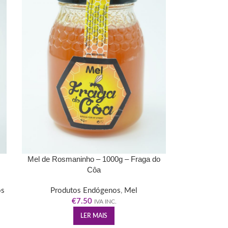
Mel de Rosmaninho – 1000g – Fraga do
Côa
os
Produtos Endógenos
,
Mel
€
7.50
IVA INC.
LER MAIS