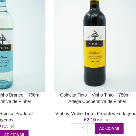
inho Branco – 750ml –
Colheita Tinto – Vinho Tinto – 750ml –
ativa de Pinhel
Adega Cooperativa de Pinhel
Branco
,
Produtos
Vinhos
,
Vinho Tinto
,
Produtos Endógen
ógenos
€
2.10
IVA INC.
0
IVA INC.
ADICIONAR
ADICIONAR