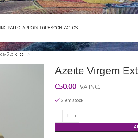
INCIPAL
LOJA
PRODUTORES
CONTACTOS
ada-5Lt
Azeite Virgem Ex
€
50.00
IVA INC.
2 em stock
A