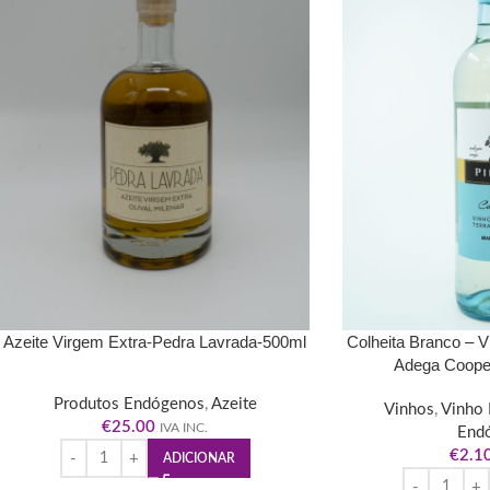
Azeite Virgem Extra-Pedra Lavrada-500ml
Colheita Branco – V
Adega Cooper
Produtos Endógenos
,
Azeite
Vinhos
,
Vinho 
€
25.00
IVA INC.
End
€
2.1
ADICIONAR