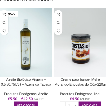
ESGOTADO
Azeite Biológico Virgem –
Creme para barrar- Mel e
0,5lt/0,75lt/5lt – Azeite da Tapada
Morango-Encostas do Côa-220gr
Produtos Endógenos
,
Azeite
Produtos Endógenos
,
Mel
€
5.50
–
€
42.50
€
4.50
IVA INC.
IVA INC.
VER OPÇÕES
ADICIONAR