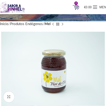
0
€
0.00
ME
Início
Produtos Endógenos
Mel
Clique para ampliar