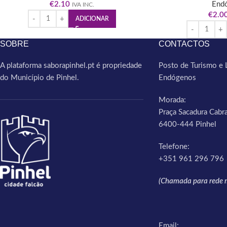
€
2.10
End
IVA INC.
€
2.0
ADICIONAR
SOBRE
CONTACTOS
A plataforma saborapinhel.pt é propriedade
Posto de Turismo e 
do Município de Pinhel.
Endógenos
Morada:
Praça Sacadura Cabra
6400-444 Pinhel
Telefone:
+351 961 296 796
(Chamada para rede m
Email: