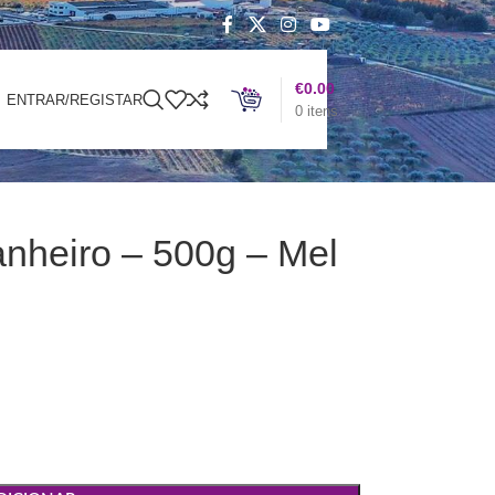
€
0.00
ENTRAR/REGISTAR
0
itens
anheiro – 500g – Mel