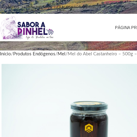
ONTACTOS
+351 961 296 796
GERAL@SABORAPINHEL.PT
PÁGINA PR
Início
Produtos Endógenos
Mel
Mel do Abel Castanheiro – 500g –