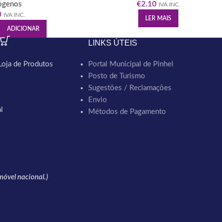
ógenos
€
2.10
IVA INC.
0
IVA INC.
LER MAIS
ADICIONAR
LINKS ÚTEIS
Loja de Produtos
Portal Municipal de Pinhel
Posto de Turismo
Sugestões / Reclamações
Envio
l
Métodos de Pagamento
óvel nacional.)