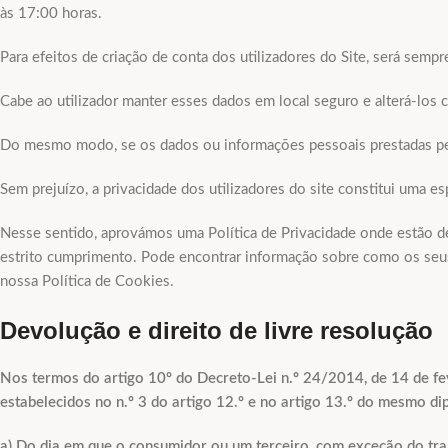
às 17:00 horas.
Para efeitos de criação de conta dos utilizadores do Site, será semp
Cabe ao utilizador manter esses dados em local seguro e alterá-los c
Do mesmo modo, se os dados ou informações pessoais prestadas pelos
Sem prejuízo, a privacidade dos utilizadores do site constitui uma e
Nesse sentido, aprovámos uma Política de Privacidade onde estão de
estrito cumprimento. Pode encontrar informação sobre como os seus
nossa Política de Cookies.
Devolução e direito de livre resolução
Nos termos do artigo 10º do Decreto-Lei n.º 24/2014, de 14 de fev
estabelecidos no n.º 3 do artigo 12.º e no artigo 13.º do mesmo di
a) Do dia em que o consumidor ou um terceiro, com exceção do tran