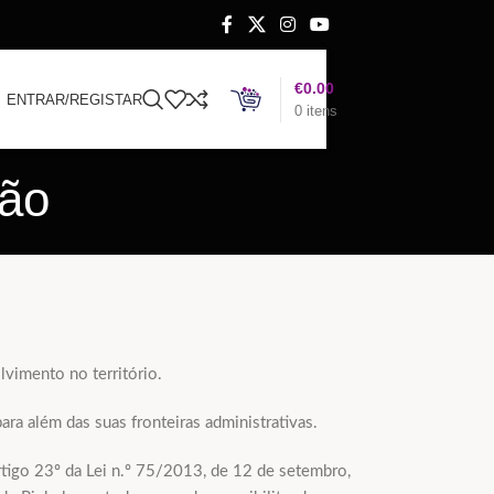
€
0.00
ENTRAR/REGISTAR
0
itens
ção
vimento no território.
ra além das suas fronteiras administrativas.
tigo 23º da Lei n.º 75/2013, de 12 de setembro,