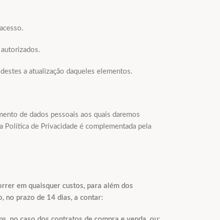
 acesso.
 autorizados.
 destes a atualização daqueles elementos.
tamento de dados pessoais aos quais daremos
a Política de Privacidade é complementada pela
orrer em quaisquer custos, para além dos
, no prazo de 14 dias, a contar:
ns, no caso dos contratos de compra e venda, ou: