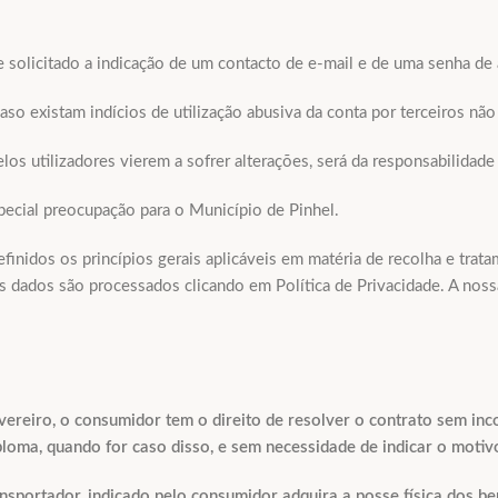
re solicitado a indicação de um contacto de e-mail e de uma senha de
aso existam indícios de utilização abusiva da conta por terceiros não
 utilizadores vierem a sofrer alterações, será da responsabilidade
special preocupação para o Município de Pinhel.
finidos os princípios gerais aplicáveis em matéria de recolha e tra
 dados são processados clicando em Política de Privacidade. A noss
ereiro, o consumidor tem o direito de resolver o contrato sem inc
ploma, quando for caso disso, e sem necessidade de indicar o motivo
sportador, indicado pelo consumidor adquira a posse física dos be