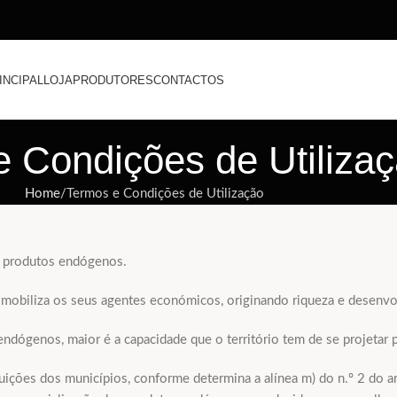
INCIPAL
LOJA
PRODUTORES
CONTACTOS
 Condições de Utiliza
Home
Termos e Condições de Utilização
us produtos endógenos.
mobiliza os seus agentes económicos, originando riqueza e desenvol
dógenos, maior é a capacidade que o território tem de se projetar pa
ções dos municípios, conforme determina a alínea m) do n.º 2 do ar