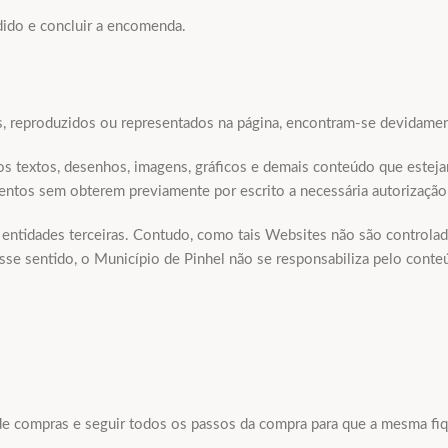
dido e concluir a encomenda.
ns, reproduzidos ou representados na página, encontram-se devidamen
os textos, desenhos, imagens, gráficos e demais conteúdo que esteja
elementos sem obterem previamente por escrito a necessária autorizaçã
de entidades terceiras. Contudo, como tais Websites não são control
esse sentido, o Município de Pinhel não se responsabiliza pelo cont
 de compras e seguir todos os passos da compra para que a mesma fiqu