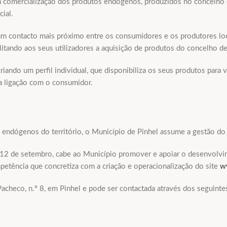
 a comercialização dos produtos endógenos, produzidos no concelho 
ial.
m contacto mais próximo entre os consumidores e os produtores locai
litando aos seus utilizadores a aquisição de produtos do concelho de 
riando um perfil individual, que disponibiliza os seus produtos para 
na ligação com o consumidor.
endógenos do território, o Município de Pinhel assume a gestão do s
de 12 de setembro, cabe ao Município promover e apoiar o desenvolvi
petência que concretiza com a criação e operacionalização do site
w
acheco, n.º 8, em Pinhel e pode ser contactada através dos seguinte