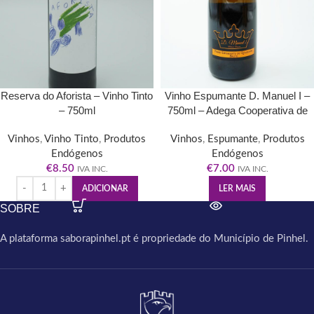
Reserva do Aforista – Vinho Tinto
Vinho Espumante D. Manuel I –
– 750ml
750ml – Adega Cooperativa de
Pinhel
Vinhos
,
Vinho Tinto
,
Produtos
Vinhos
,
Espumante
,
Produtos
Endógenos
Endógenos
€
8.50
€
7.00
IVA INC.
IVA INC.
ADICIONAR
LER MAIS
SOBRE
A plataforma saborapinhel.pt é propriedade do Município de Pinhel.