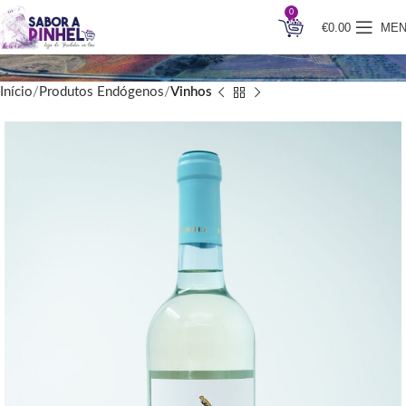
0
€
0.00
ME
Início
Produtos Endógenos
Vinhos