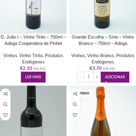
D. João I – Vinho Tinto – 750ml –
Grande Escolha – Síria – Vinho
Adega Cooperativa de Pinhel
Branco – 750ml – Adega
Cooperativa de Pinhel
Vinhos
,
Vinho Tinto
,
Produtos
Vinhos
,
Vinho Branco
,
Produtos
Endógenos
Endógenos
€
2.10
€
3.70
IVA INC.
IVA INC.
LER MAIS
ADICIONAR
ESGOTADO