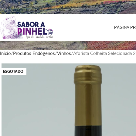
ONTACTOS
+351 961 296 796
GERAL@SABORAPINHEL.PT
PÁGINA PR
Início
Produtos Endógenos
Vinhos
Aforista Colheita Selecionada
ESGOTADO