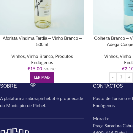
Aforista Vindima Tardia – Vinho Branco –
Colheita Branco – V
500ml
Adega Cooper
Vinhos
,
Vinho Branco
,
Produtos
Vinhos
,
Vinho 
Endógenos
End
€
15.00
€
2.1
IVA INC.
LER MAIS
SOBRE
CONTACTOS
A plataforma saborapinhel.pt é propriedade
Posto de Turismo e 
do Município de Pinhel.
Endógenos
Morada:
Praça Sacadura Cabra