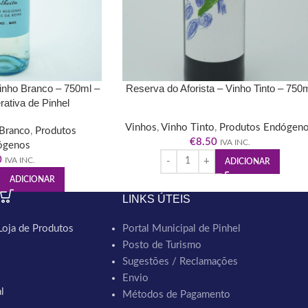
inho Branco – 750ml –
Reserva do Aforista – Vinho Tinto – 750
ativa de Pinhel
Vinhos
,
Vinho Tinto
,
Produtos Endógen
Branco
,
Produtos
€
8.50
IVA INC.
ógenos
0
IVA INC.
ADICIONAR
ADICIONAR
LINKS ÚTEIS
Loja de Produtos
Portal Municipal de Pinhel
Posto de Turismo
Sugestões / Reclamações
Envio
l
Métodos de Pagamento