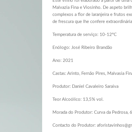
Este vinho foi elaborado a partir de uma c
Malvazia Fina e Viosinho. De aspeto bril
complexos a flor de laranjeira e frutos e
de frescura que lhe confere extraordinári
Temperatura de serviço: 10-12ºC
Enólogo: José Ribeiro Brandão
Ano: 2021
Castas: Arinto, Fernão Pires, Malvasia Fin
Produtor: Daniel Cavaleiro Saraiva
Teor Alcoólico: 13,5% vol.
Morada do Produtor: Curva da Pedrosa, 
Contacto do Produtor: aforistavinhos@g