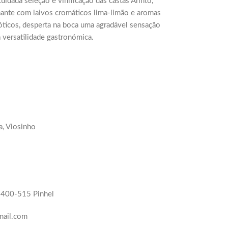
uidada seleção e vinificação das castas Arinto,
hante com laivos cromáticos lima-limão e aromas
xóticos, desperta na boca uma agradável sensação
a versatilidade gastronómica.
a, Viosinho
6400-515 Pinhel
mail.com