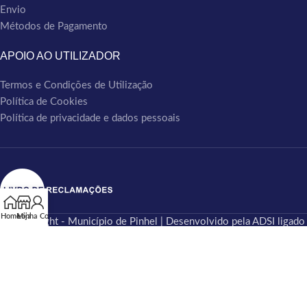
Envio
Métodos de Pagamento
APOIO AO UTILIZADOR
Termos e Condições de Utilização
Política de Cookies
Política de privacidade e dados pessoais
Home
Minha Conta
Loja
© Copyright - Município de Pinhel | Desenvolvido pela ADSI ligado
ao beira.pt