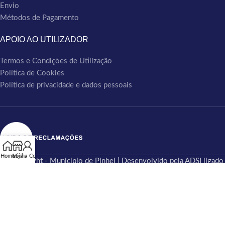
Envio
Métodos de Pagamento
APOIO AO UTILIZADOR
Termos e Condições de Utilização
Política de Cookies
Política de privacidade e dados pessoais
Home
Minha Conta
Loja
© Copyright - Município de Pinhel | Desenvolvido pela ADSI ligado
ao beira.pt