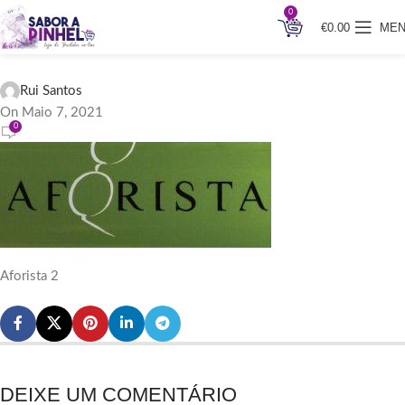
0
€
0.00
ME
Aforista 2
Rui Santos
On Maio 7, 2021
0
Aforista 2
DEIXE UM COMENTÁRIO