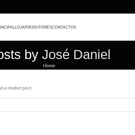
INCIPAL
LOJA
PRODUTORES
CONTACTOS
osts by
José Daniel
Home
d a related post.