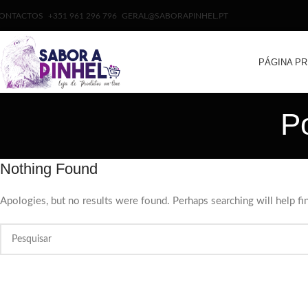
ONTACTOS
+351 961 296 796
GERAL@SABORAPINHEL.PT
PÁGINA PR
P
Nothing Found
Apologies, but no results were found. Perhaps searching will help fin