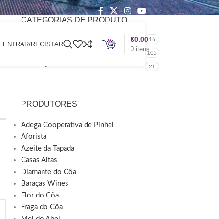
CATEGORIAS DE PRODUTO
Merchandising
€
0.00
16
ENTRAR/REGISTAR
0
itens
Produtos Endógenos
105
Publicações
21
PRODUTORES
Adega Cooperativa de Pinhel
Aforista
Azeite da Tapada
Casas Altas
Diamante do Côa
Baraças Wines
Flor do Côa
Fraga do Côa
Mel do Abel