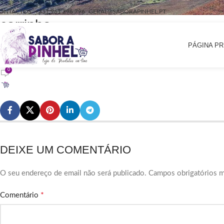
ONTACTOS
+351 961 296 796
GERAL@SABORAPINHEL.PT
carrinho
PÁGINA PR
Publicado por
On Março 16, 2021
0
DEIXE UM COMENTÁRIO
O seu endereço de email não será publicado.
Campos obrigatórios 
*
Comentário