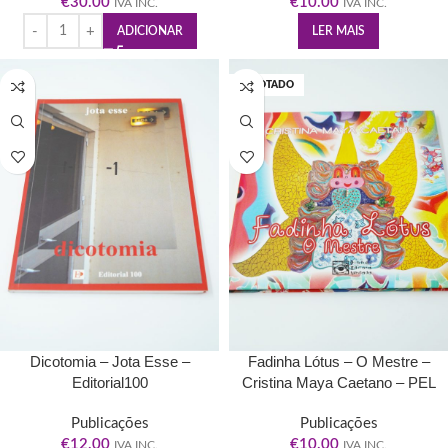
€
30.00
Município de Pinhel
€
10.00
IVA INC.
IVA INC.
ADICIONAR
LER MAIS
ESGOTADO
Dicotomia – Jota Esse –
Fadinha Lótus – O Mestre –
Editorial100
Cristina Maya Caetano – PEL
Pinhel Editora, Lda – Outubro de
Publicações
Publicações
2012
€
12.00
€
10.00
IVA INC.
IVA INC.