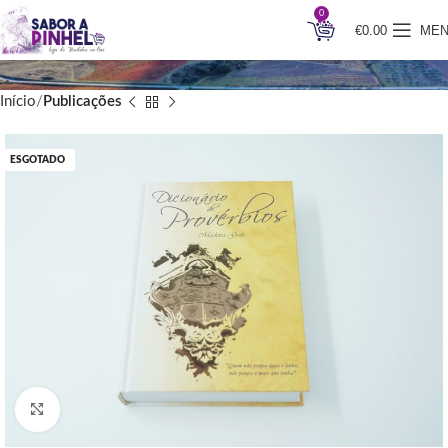
0
€
0.00
ME
Início
Publicações
ESGOTADO
Clique para ampliar