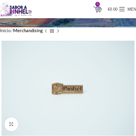
0
€
0.00
ME
Início
Merchandising
Clique para ampliar