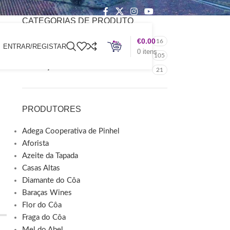
CATEGORIAS DE PRODUTO
Merchandising
€
0.00
16
ENTRAR/REGISTAR
0
itens
Produtos Endógenos
105
Publicações
21
PRODUTORES
Adega Cooperativa de Pinhel
Aforista
Azeite da Tapada
Casas Altas
Diamante do Côa
Baraças Wines
Flor do Côa
Fraga do Côa
Mel do Abel