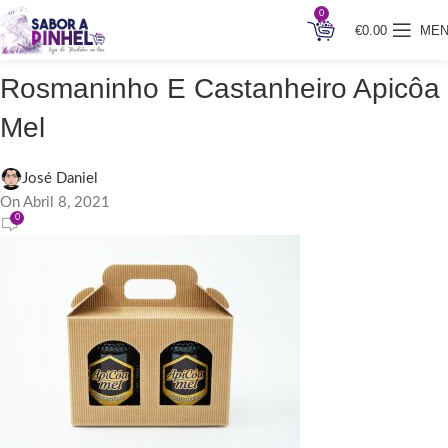
0
€
0.00
ME
Caixa De 2 Frascos De Mel
Rosmaninho E Castanheiro Apicôa
Mel
José Daniel
On Abril 8, 2021
0