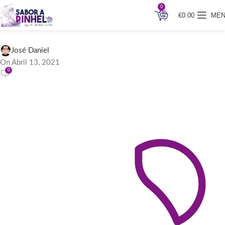
0
€
0.00
ME
Oil
José Daniel
On Abril 13, 2021
0