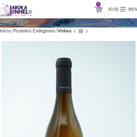
0
€
0.00
ME
Início
Produtos Endógenos
Vinhos