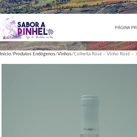
ONTACTOS
+351 961 296 796
GERAL@SABORAPINHEL.PT
PÁGINA PR
Início
Produtos Endógenos
Vinhos
Colheita Rosé – Vinho Rosé – 