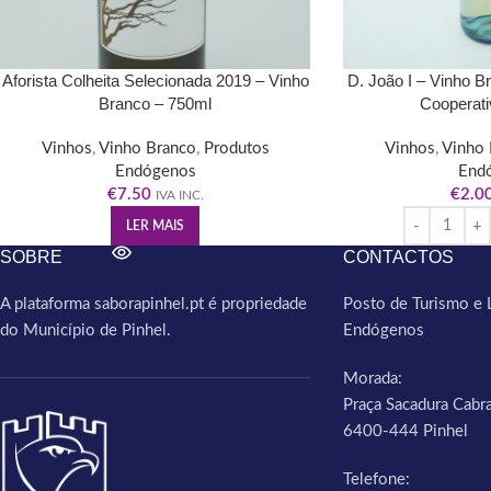
Aforista Colheita Selecionada 2019 – Vinho
D. João I – Vinho B
Branco – 750ml
Cooperati
Vinhos
,
Vinho Branco
,
Produtos
Vinhos
,
Vinho 
Endógenos
End
€
7.50
€
2.0
IVA INC.
LER MAIS
SOBRE
CONTACTOS
A plataforma saborapinhel.pt é propriedade
Posto de Turismo e 
do Município de Pinhel.
Endógenos
Morada:
Praça Sacadura Cabra
6400-444 Pinhel
Telefone: