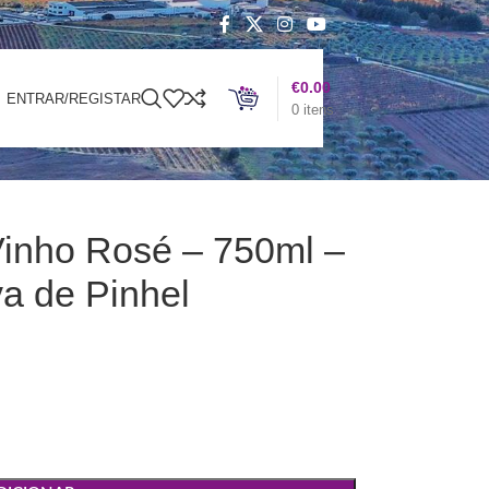
€
0.00
ENTRAR/REGISTAR
0
itens
Vinho Rosé – 750ml –
a de Pinhel