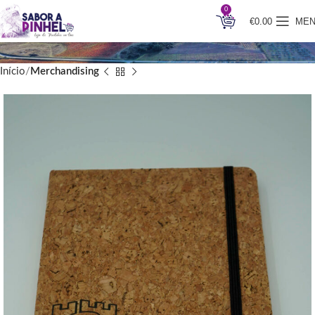
0
€
0.00
ME
Início
Merchandising