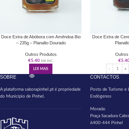
Doce Extra de Abóbora com Amêndoa Bio
Doce Extra de Cere
– 235g – Planalto Dourado
Planalt
Outros Produtos
Outros
€
5.40
€
5.4
IVA INC.
LER MAIS
SOBRE
CONTACTOS
A plataforma saborapinhel.pt é propriedade
Posto de Turismo e 
do Município de Pinhel.
Endógenos
Morada:
Praça Sacadura Cabra
6400-444 Pinhel