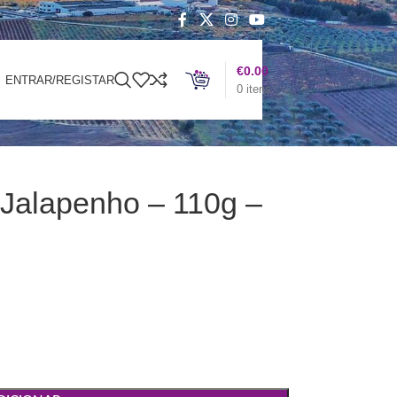
€
0.00
ENTRAR/REGISTAR
0
itens
Jalapenho – 110g –