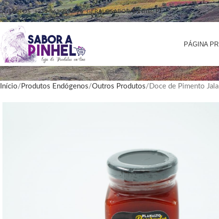
ONTACTOS
+351 961 296 796
GERAL@SABORAPINHEL.PT
PÁGINA PR
Início
Produtos Endógenos
Outros Produtos
Doce de Pimento Jal