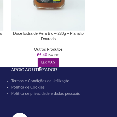
to
Doce Extra de Pera Bio – 230g – Planalto
Dourado
Outros Produtos
€
5.40
IVA INC.
LER MAIS
APOIO AO UTILIZADOR
Termos e Condições de Utilização
Política de Cookies
Política de privacidade e dados pessoais