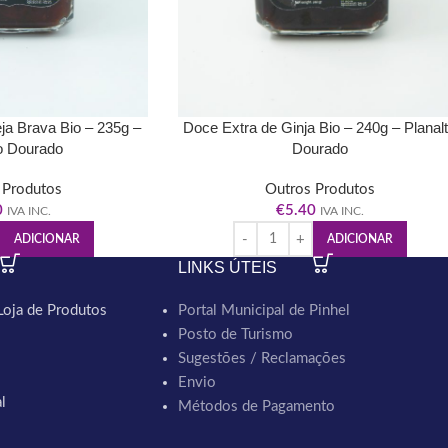
ja Brava Bio – 235g –
Doce Extra de Ginja Bio – 240g – Planal
o Dourado
Dourado
 Produtos
Outros Produtos
0
€
5.40
IVA INC.
IVA INC.
ADICIONAR
ADICIONAR
LINKS ÚTEIS
Loja de Produtos
Portal Municipal de Pinhel
Posto de Turismo
Sugestões / Reclamações
Envio
l
Métodos de Pagamento