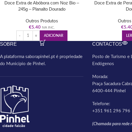
Doce Extra de Abóbora com Noz Bio –
Doce Extra de Pera 
245g – Planalto Dourado
Do
Outros Produtos
Outros
€
5.40
€
5.4
IVA INC.
ADICIONAR
LER
SOBRE
CONTACTOS
A plataforma saborapinhel.pt é propriedade
Posto de Turismo e 
do Município de Pinhel.
Endógenos
Morada:
Praça Sacadura Cabra
6400-444 Pinhel
Telefone:
+351 961 296 796
(Chamada para rede m