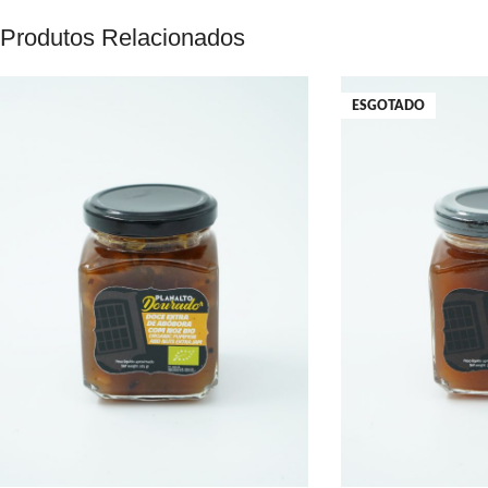
Dos quais açucares
Produtos Relacionados
Proteínas
ESGOTADO
Sódio