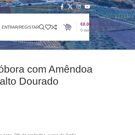
€
0.00
ENTRAR/REGISTAR
0
itens
bóbora com Amêndoa
nalto Dourado