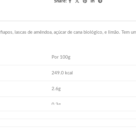
Share:
pos, lascas de amêndoa, açúcar de cana biológico, e limão. Tem um
Por 100g
249.0 kcal
2.6g
0.3g
54.8g