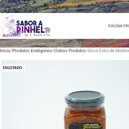
ONTACTOS
+351 961 296 796
GERAL@SABORAPINHEL.PT
PÁGINA PR
Início
Produtos Endógenos
Outros Produtos
Doce Extra de Abóbo
ESGOTADO