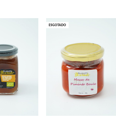
54.3g
1.2g
ESGOTADO
0.0g