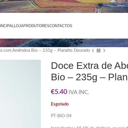
INCIPAL
LOJA
PRODUTORES
CONTACTOS
ra com Amêndoa Bio – 235g – Planalto Dourado
Doce Extra de A
Bio – 235g – Pla
€
5.40
IVA INC.
Esgotado
PT-BIO-04