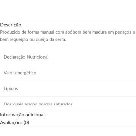
Descrição
Produzido de forma manual com abóbora bem madura em pedaços e fia
bem requeijão ou queijo da serra.
Declaração Nutricional
Valor energético
Lípidos
Dos quais ácidos gordos saturados
Informação adicional
Hidratos de Carbono
Avaliações (0)