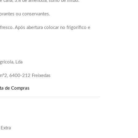
de cana, 3% de amêndoa, sumo de limão.
orantes ou conservantes.
resco. Após abertura colocar no frigorífico e
rícola, Lda
 nº2, 6400-212 Freixedas
sta de Compras
Extra