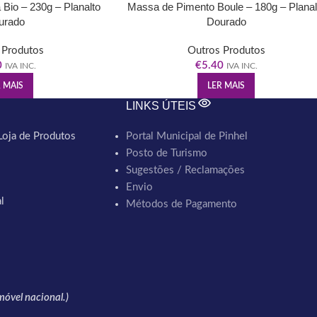
Bio – 230g – Planalto
Massa de Pimento Boule – 180g – Planal
urado
Dourado
 Produtos
Outros Produtos
0
€
5.40
IVA INC.
IVA INC.
 MAIS
LER MAIS
LINKS ÚTEIS
Loja de Produtos
Portal Municipal de Pinhel
Posto de Turismo
Sugestões / Reclamações
Envio
l
Métodos de Pagamento
óvel nacional.)