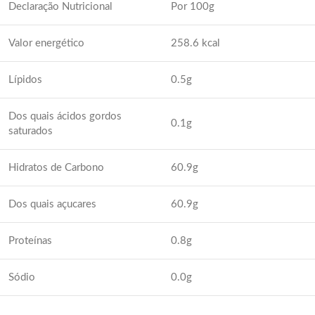
Declaração Nutricional
Por 100g
Valor energético
258.6 kcal
Lípidos
0.5g
Dos quais ácidos gordos
0.1g
saturados
Hidratos de Carbono
60.9g
Dos quais açucares
60.9g
Proteínas
0.8g
Sódio
0.0g