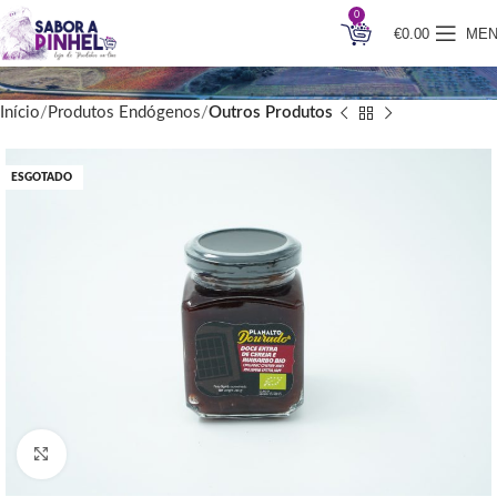
0
€
0.00
ME
Início
Produtos Endógenos
Outros Produtos
ESGOTADO
Clique para ampliar