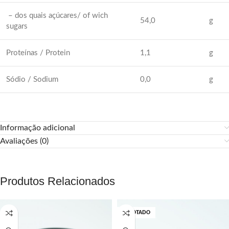
– dos quais açúcares/ of wich
54,0
g
sugars
Proteínas / Protein
1,1
g
Sódio / Sodium
0,0
g
Informação adicional
Avaliações (0)
Produtos Relacionados
ESGOTADO