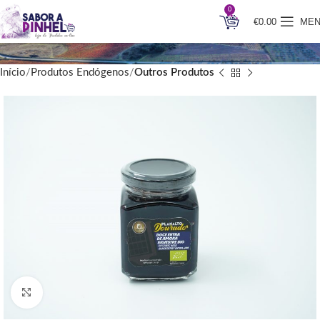
0
€
0.00
ME
Início
Produtos Endógenos
Outros Produtos
Clique para ampliar