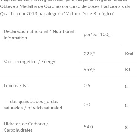
Obteve a Medalha de Ouro no concurso de doces tradicionais da
Qualifica em 2013 na categoria “Melhor Doce Biológico”.
Declaração nutricional / Nutritional
por/per 100g
information
229,2
Kcal
Valor energético / Energy
959,5
KJ
Lípidos / Fat
0,6
g
– dos quais ácidos gordos
0,0
g
saturados / of wich saturated
Hidratos de Carbono /
54,0
g
Carbohydrates