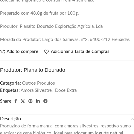
colocar no frigorífico e consumir em 4 semanas.
Preparado com 48.8g de fruta por 100g.
Produtor: Planalto Dourado Exploração Agrícola, Lda
Morada do Produtor: Largo dos Saraivas, nº2, 6400-212 Freixedas
Add to compare
Adicionar à Lista de Compras
Produtor: Planalto Dourado
Categoria:
Outros Produtos
Etiquetas:
Amora Silvestre
,
Doce Extra
Share:
Descrição
Produzido de forma manual com amoras silvestres, respetivo sumo
e açúcar de cana biológico. Ideal para adoçar um iogurte natural.