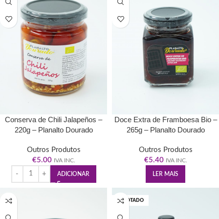
Conserva de Chili Jalapeños –
Doce Extra de Framboesa Bio –
220g – Planalto Dourado
265g – Planalto Dourado
Outros Produtos
Outros Produtos
€
5.00
€
5.40
IVA INC.
IVA INC.
ADICIONAR
LER MAIS
ESGOTADO