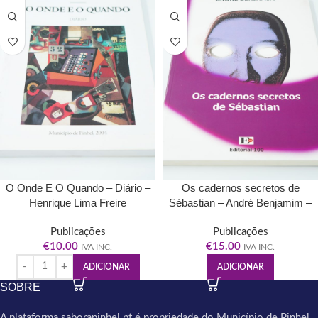
O Onde E O Quando – Diário –
Os cadernos secretos de
Henrique Lima Freire
Sébastian – André Benjamim –
Editorial100
Publicações
Publicações
€
10.00
€
15.00
IVA INC.
IVA INC.
ADICIONAR
ADICIONAR
SOBRE
A plataforma saborapinhel.pt é propriedade do Município de Pinhel.