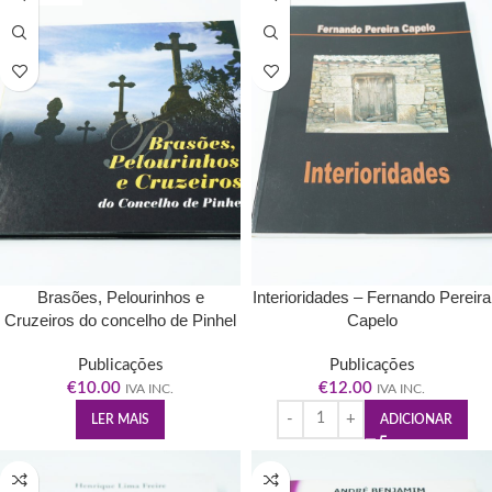
Brasões, Pelourinhos e
Interioridades – Fernando Pereira
Cruzeiros do concelho de Pinhel
Capelo
– Armanda Morgado, Laurindo
Monteiro, Ricardo Capelo –
Publicações
Publicações
Município de Pinhel
€
10.00
€
12.00
IVA INC.
IVA INC.
LER MAIS
ADICIONAR