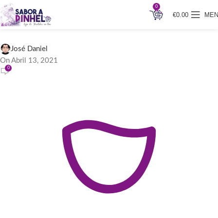
0
€
0.00
ME
Rose Wine Glass
José Daniel
On Abril 13, 2021
0