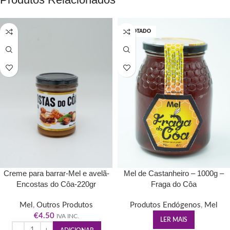
ESGOTADO
Creme para barrar-Mel e avelã-
Mel de Castanheiro – 1000g –
Encostas do Côa-220gr
Fraga do Côa
Mel
,
Outros Produtos
Produtos Endógenos
,
Mel
€
4.50
IVA INC.
LER MAIS