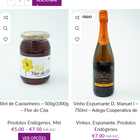
ADICIONAR
ESGOTADO
Mel de Castanheiro – 500g/1000g
Vinho Espumante D. Manuel I –
– Flor do Côa
750ml – Adega Cooperativa de
Pinhel
Produtos Endógenos
,
Mel
Vinhos
,
Espumante
,
Produtos
€
5.00
–
€
7.50
Endógenos
IVA INC.
€
7.00
IVA INC.
VER OPÇÕES