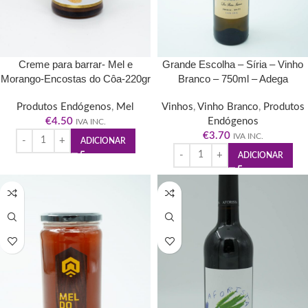
Creme para barrar- Mel e
Grande Escolha – Síria – Vinho
Morango-Encostas do Côa-220gr
Branco – 750ml – Adega
Cooperativa de Pinhel
Produtos Endógenos
,
Mel
Vinhos
,
Vinho Branco
,
Produtos
€
4.50
Endógenos
IVA INC.
€
3.70
IVA INC.
ADICIONAR
ADICIONAR