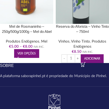
Mel de Rosmaninho –
Reserva do Aforista – Vinho Tinto
250g/500g/1000g – Mel do Abel
– 750ml
Produtos Endógenos
,
Mel
Vinhos
,
Vinho Tinto
,
Produtos
€
5.00
–
€
8.00
Endógenos
IVA INC.
€
8.50
IVA INC.
VER OPÇÕES
ADICIONAR
SOBRE
A plataforma saborapinhel.pt é propriedade do Município de Pinhel.