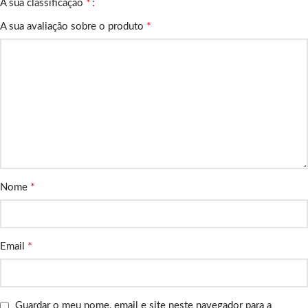
*
A sua classificação
*
A sua avaliação sobre o produto
*
Nome
*
Email
Guardar o meu nome, email e site neste navegador para a