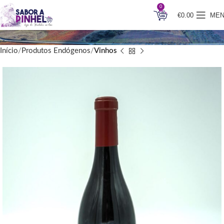
0
€
0.00
ME
Início
Produtos Endógenos
Vinhos